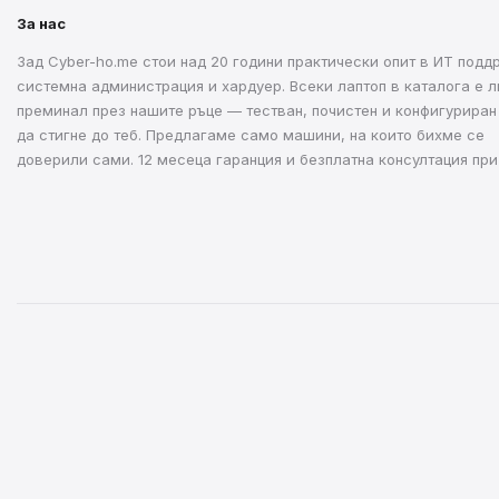
За нас
Зад Cyber-ho.me стои над 20 години практически опит в ИТ подд
системна администрация и хардуер. Всеки лаптоп в каталога е л
преминал през нашите ръце — тестван, почистен и конфигуриран
да стигне до теб. Предлагаме само машини, на които бихме се
доверили сами. 12 месеца гаранция и безплатна консултация при