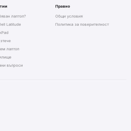
атии
Правно
бяван лаптоп?
Общи условия
ell Latitude
Политика за поверителност
nkPad
изтече
рем лаптоп
чилище
ани въпроси