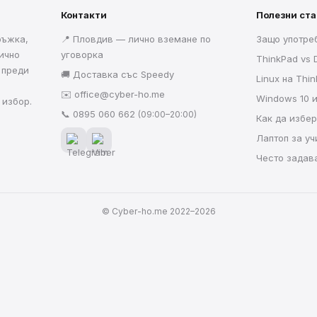
Контакти
Полезни ст
ръжка,
📍 Пловдив — лично вземане по
Защо употре
ично
уговорка
ThinkPad vs D
 преди
🚚 Доставка със Speedy
Linux на Thi
✉️
office@cyber-ho.me
Windows 10 
 избор.
📞
0895 060 662
(09:00–20:00)
Как да избе
Лаптоп за у
Често задав
© Cyber-ho.me 2022–2026