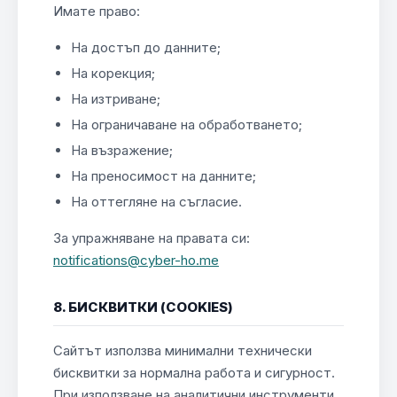
Имате право:
На достъп до данните;
На корекция;
На изтриване;
На ограничаване на обработването;
На възражение;
На преносимост на данните;
На оттегляне на съгласие.
За упражняване на правата си:
notifications@cyber-ho.me
8. БИСКВИТКИ (COOKIES)
Сайтът използва минимални технически
бисквитки за нормална работа и сигурност.
При използване на аналитични инструменти