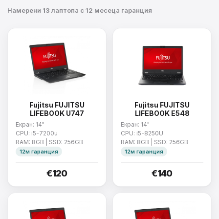
Намерени
13
лаптопа с 12 месеца гаранция
Fujitsu FUJITSU
Fujitsu FUJITSU
LIFEBOOK U747
LIFEBOOK E548
Екран: 14"
Екран: 14"
CPU: i5-7200u
CPU: i5-8250U
RAM: 8GB | SSD: 256GB
RAM: 8GB | SSD: 256GB
12м гаранция
12м гаранция
€120
€140