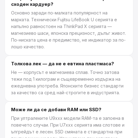
сходен хардуер?
Основно заради по-малката популярност на
марката. Технически Fujitsu LifeBook U серията е
напълно равностоен на ThinkPad X серията —
магнезиево шаси, японска прецизност, дълъг живот.
По-ниската цена е предимство, не индикатор за по-
лошо качество.
Толкова лек — да не е евтина пластмаса?
Не — корпусът е магнезиева сплав. Точно затова
тежи под 1 килограм и същевременно издържа на
ежедневна употреба. Японските бизнес стандарти
за качество са сред най-строгите в индустрията.
Може ли да се добави RAM или SSD?
При ултралеките U9xxx модели RAM-та е запоена в
повечето случаи. При U7xxx серията има слотове и
ъпгрейдът е лесен. SSD смяната е стандартна при