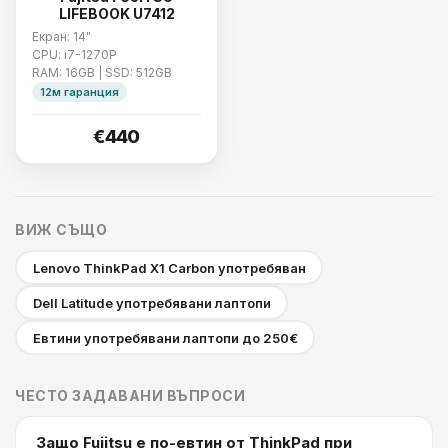
LIFEBOOK U7412
Екран: 14"
CPU: i7-1270P
RAM: 16GB | SSD: 512GB
12м гаранция
€440
ВИЖ СЪЩО
Lenovo ThinkPad X1 Carbon употребяван
Dell Latitude употребявани лаптопи
Евтини употребявани лаптопи до 250€
ЧЕСТО ЗАДАВАНИ ВЪПРОСИ
Защо Fujitsu е по-евтин от ThinkPad при