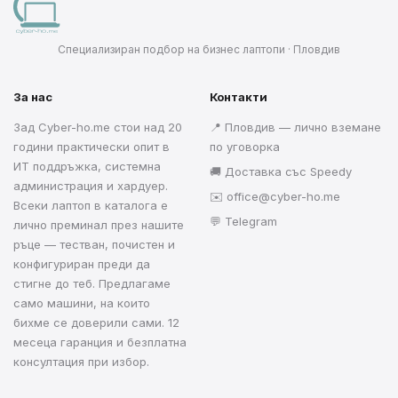
Специализиран подбор на бизнес лаптопи · Пловдив
За нас
Контакти
Зад Cyber-ho.me стои над 20
📍 Пловдив — лично вземане
години практически опит в
по уговорка
ИТ поддръжка, системна
🚚 Доставка със Speedy
администрация и хардуер.
✉️
office@cyber-ho.me
Всеки лаптоп в каталога е
💬 Telegram
лично преминал през нашите
ръце — тестван, почистен и
конфигуриран преди да
стигне до теб. Предлагаме
само машини, на които
бихме се доверили сами. 12
месеца гаранция и безплатна
консултация при избор.