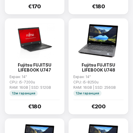
€170
€180
Fujitsu FUJITSU
Fujitsu FUJITSU
LIFEBOOK U747
LIFEBOOK U748
Екран: 14"
Екран: 14"
CPU: i5-7200u
CPU: i5-8250u
RAM: 16GB | SSD: 512GB
RAM: 16GB | SSD: 256GB
12м гаранция
12м гаранция
€180
€200