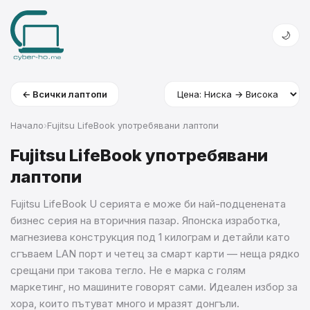
🌙
← Всички лаптопи
Начало
›
Fujitsu LifeBook употребявани лаптопи
Fujitsu LifeBook употребявани
лаптопи
Fujitsu LifeBook U серията е може би най-подценената
бизнес серия на вторичния пазар. Японска изработка,
магнезиева конструкция под 1 килограм и детайли като
сгъваем LAN порт и четец за смарт карти — неща рядко
срещани при такова тегло. Не е марка с голям
маркетинг, но машините говорят сами. Идеален избор за
хора, които пътуват много и мразят донгъли.