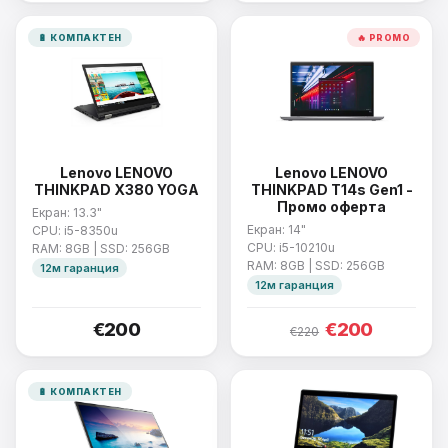
🔋 КОМПАКТЕН
🔥 PROMO
Lenovo LENOVO
Lenovo LENOVO
THINKPAD X380 YOGA
THINKPAD T14s Gen1 -
Промо оферта
Екран: 13.3"
Екран: 14"
CPU: i5-8350u
CPU: i5-10210u
RAM: 8GB | SSD: 256GB
RAM: 8GB | SSD: 256GB
12м гаранция
12м гаранция
€200
€200
€220
🔋 КОМПАКТЕН