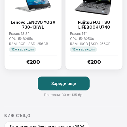
Lenovo LENOVO YOGA
Fujitsu FUJITSU
730-13IWL
LIFEBOOK U748
Екран: 13.3"
Екран: 14"
CPU: i5-8265u
CPU: i5-8250u
RAM: 8GB | SSD: 256GB
RAM: 16GB | SSD: 256GB
12м гаранция
12м гаранция
€200
€200
Зареди още
Показани: 30 от 135 бр.
ВИЖ СЪЩО
Евтини употребявани лаптопи до 250€