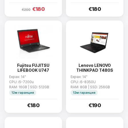
€180
€180
€200
Fujitsu FUJITSU
Lenovo LENOVO
LIFEBOOK U747
THINKPAD T480S
Екран: 14"
Екран: 14"
CPU: i5-7200u
CPU: i5-8350U
RAM: 16GB | SSD: 512GB
RAM: 8GB | SSD: 256GB
12м гаранция
12м гаранция
€180
€190