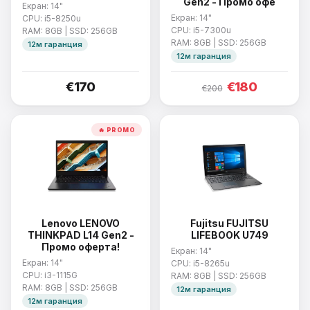
Gen2 - Промо офе
Екран: 14"
Екран: 14"
CPU: i5-8250u
CPU: i5-7300u
RAM: 8GB | SSD: 256GB
RAM: 8GB | SSD: 256GB
12м гаранция
12м гаранция
€170
€180
€200
🔥 PROMO
Lenovo LENOVO
Fujitsu FUJITSU
THINKPAD L14 Gen2 -
LIFEBOOK U749
Промо оферта!
Екран: 14"
Екран: 14"
CPU: i5-8265u
CPU: i3-1115G
RAM: 8GB | SSD: 256GB
RAM: 8GB | SSD: 256GB
12м гаранция
12м гаранция