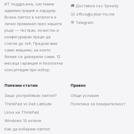
ИТ поддръжка, системна
🚚 Доставка със Speedy
администрация и хардуер.
✉️
office@cyber-ho.me
Всеки лаптоп в каталога е
💬 Telegram
лично преминал през нашите
ръце — тестван, почистен и
конфигуриран преди да
стигне до теб. Предлагаме
само машини, на които
бихме се доверили сами. 12
месеца гаранция и безплатна
консултация при избор.
Полезни статии
Правно
Защо употребяван лаптоп?
Общи условия
ThinkPad vs Dell Latitude
Политика за поверителност
Linux на ThinkPad
Windows 10 изтече
Как да изберем лаптоп