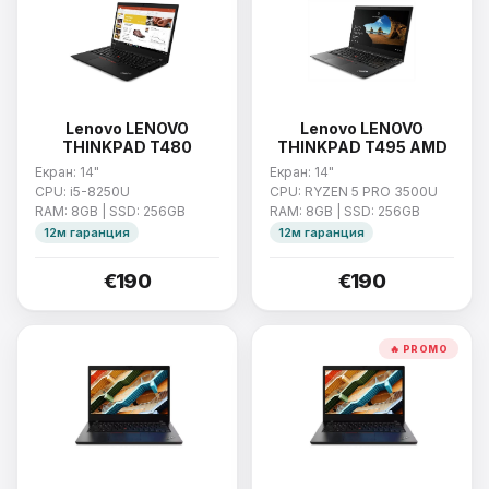
Lenovo LENOVO
Lenovo LENOVO
THINKPAD T480
THINKPAD T495 AMD
Екран: 14"
Екран: 14"
CPU: i5-8250U
CPU: RYZEN 5 PRO 3500U
RAM: 8GB | SSD: 256GB
RAM: 8GB | SSD: 256GB
12м гаранция
12м гаранция
€190
€190
🔥 PROMO