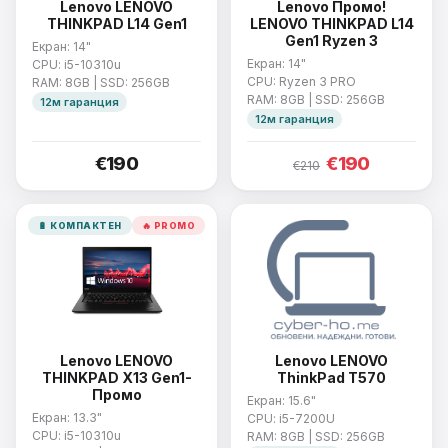
Lenovo LENOVO
Lenovo Промо!
THINKPAD L14 Gen1
LENOVO THINKPAD L14
Gen1 Ryzen 3
Екран: 14"
Екран: 14"
CPU: i5-10310u
CPU: Ryzen 3 PRO
RAM: 8GB | SSD: 256GB
RAM: 8GB | SSD: 256GB
12м гаранция
12м гаранция
€190
€190
€210
🔋 КОМПАКТЕН
🔥 PROMO
Lenovo LENOVO
Lenovo LENOVO
THINKPAD X13 Gen1-
ThinkPad T570
Промо
Екран: 15.6"
Екран: 13.3"
CPU: i5-7200U
CPU: i5-10310u
RAM: 8GB | SSD: 256GB