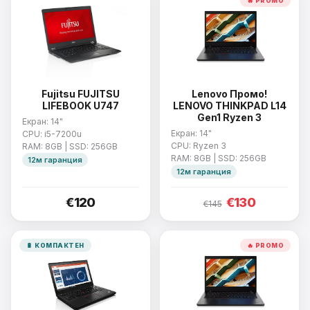
🔥 PROMO
Fujitsu FUJITSU
Lenovo Промо!
LIFEBOOK U747
LENOVO THINKPAD L14
Gen1 Ryzen 3
Екран: 14"
Екран: 14"
CPU: i5-7200u
CPU: Ryzen 3
RAM: 8GB | SSD: 256GB
RAM: 8GB | SSD: 256GB
12м гаранция
12м гаранция
€120
€130
€145
🔋 КОМПАКТЕН
🔥 PROMO