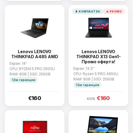
🔋 КОМПАКТЕН
🔥 PROMO
Lenovo LENOVO
Lenovo LENOVO
THINKPAD A485 AMD
THINKPAD X13 Gen1-
Промо оферта!
Екран: 14"
Екран: 13.3"
CPU: RYZEN 5 PRO 2500U
CPU: Ryzen 5 PRO 4650U
RAM: 8GB | SSD: 256GB
RAM: 8GB | SSD: 256GB
12м гаранция
12м гаранция
€160
€160
€175