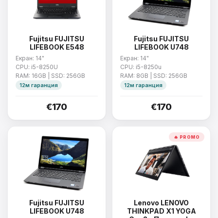
Fujitsu FUJITSU
Fujitsu FUJITSU
LIFEBOOK E548
LIFEBOOK U748
Екран: 14"
Екран: 14"
CPU: i5-8250U
CPU: i5-8250u
RAM: 16GB | SSD: 256GB
RAM: 8GB | SSD: 256GB
12м гаранция
12м гаранция
€170
€170
🔥 PROMO
Fujitsu FUJITSU
Lenovo LENOVO
LIFEBOOK U748
THINKPAD X1 YOGA