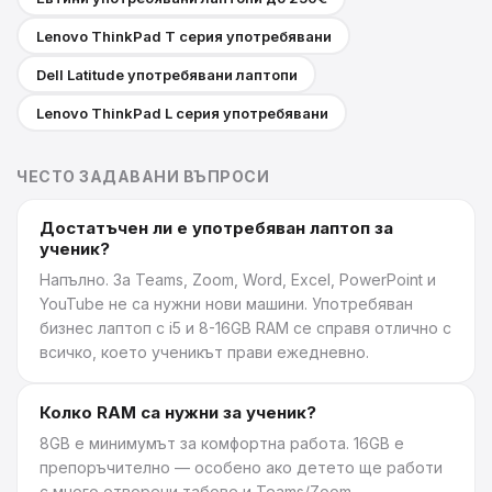
Lenovo ThinkPad T серия употребявани
Dell Latitude употребявани лаптопи
Lenovo ThinkPad L серия употребявани
ЧЕСТО ЗАДАВАНИ ВЪПРОСИ
Достатъчен ли е употребяван лаптоп за
ученик?
Напълно. За Teams, Zoom, Word, Excel, PowerPoint и
YouTube не са нужни нови машини. Употребяван
бизнес лаптоп с i5 и 8-16GB RAM се справя отлично с
всичко, което ученикът прави ежедневно.
Колко RAM са нужни за ученик?
8GB е минимумът за комфортна работа. 16GB е
препоръчително — особено ако детето ще работи
с много отворени табове и Teams/Zoom