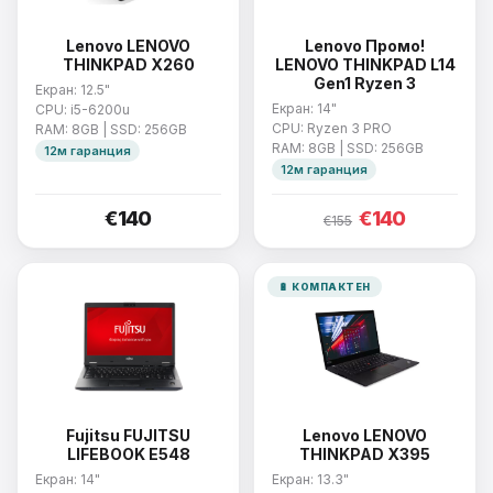
Lenovo LENOVO
Lenovo Промо!
THINKPAD X260
LENOVO THINKPAD L14
Gen1 Ryzen 3
Екран: 12.5"
Екран: 14"
CPU: i5-6200u
CPU: Ryzen 3 PRO
RAM: 8GB | SSD: 256GB
RAM: 8GB | SSD: 256GB
12м гаранция
12м гаранция
€140
€140
€155
🔋 КОМПАКТЕН
Fujitsu FUJITSU
Lenovo LENOVO
LIFEBOOK E548
THINKPAD X395
Екран: 14"
Екран: 13.3"