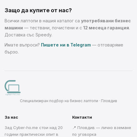
Защо да купите от нас?
Всички лаптопи в нашия каталог са
употребявани бизнес
машини
— тествани, почистени и с
12 месеца гаранция
.
Доставка със Speedy.
Имате въпроси?
Пишете ни в Telegram
— отговаряме
бързо.
Специализиран подбор на бизнес лаптопи · Пловдив
За нас
Контакти
Зад Cyber-ho.me стои над 20
📍 Пловдив — лично вземане
години практически опит в
по уговорка