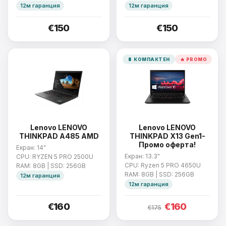
12м гаранция
12м гаранция
€150
€150
🔋 КОМПАКТЕН
🔥 PROMO
Lenovo LENOVO
Lenovo LENOVO
THINKPAD A485 AMD
THINKPAD X13 Gen1-
Промо оферта!
Екран: 14"
Екран: 13.3"
CPU: RYZEN 5 PRO 2500U
CPU: Ryzen 5 PRO 4650U
RAM: 8GB | SSD: 256GB
RAM: 8GB | SSD: 256GB
12м гаранция
12м гаранция
€160
€160
€175