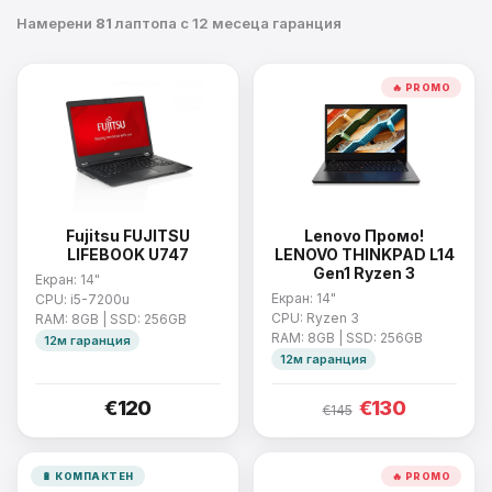
Намерени
81
лаптопа с 12 месеца гаранция
🔥 PROMO
Fujitsu FUJITSU
Lenovo Промо!
LIFEBOOK U747
LENOVO THINKPAD L14
Gen1 Ryzen 3
Екран: 14"
Екран: 14"
CPU: i5-7200u
CPU: Ryzen 3
RAM: 8GB | SSD: 256GB
RAM: 8GB | SSD: 256GB
12м гаранция
12м гаранция
€120
€130
€145
🔋 КОМПАКТЕН
🔥 PROMO