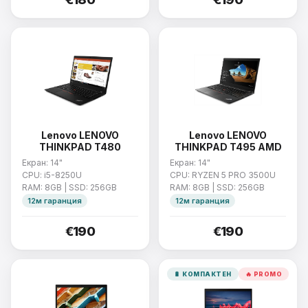
Lenovo LENOVO
Lenovo LENOVO
THINKPAD T480
THINKPAD T495 AMD
Екран: 14"
Екран: 14"
CPU: i5-8250U
CPU: RYZEN 5 PRO 3500U
RAM: 8GB | SSD: 256GB
RAM: 8GB | SSD: 256GB
12м гаранция
12м гаранция
€190
€190
🔋 КОМПАКТЕН
🔥 PROMO