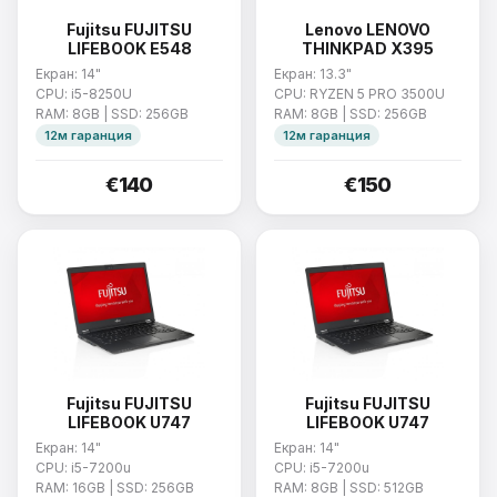
Fujitsu FUJITSU
Lenovo LENOVO
LIFEBOOK E548
THINKPAD X395
Екран: 14"
Екран: 13.3"
CPU: i5-8250U
CPU: RYZEN 5 PRO 3500U
RAM: 8GB | SSD: 256GB
RAM: 8GB | SSD: 256GB
12м гаранция
12м гаранция
€140
€150
Fujitsu FUJITSU
Fujitsu FUJITSU
LIFEBOOK U747
LIFEBOOK U747
Екран: 14"
Екран: 14"
CPU: i5-7200u
CPU: i5-7200u
RAM: 16GB | SSD: 256GB
RAM: 8GB | SSD: 512GB