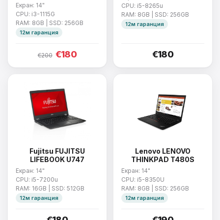
Екран: 14"
CPU: i5-8265u
CPU: i3-1115G
RAM: 8GB | SSD: 256GB
RAM: 8GB | SSD: 256GB
12м гаранция
12м гаранция
€180
€180
€200
Fujitsu FUJITSU
Lenovo LENOVO
LIFEBOOK U747
THINKPAD T480S
Екран: 14"
Екран: 14"
CPU: i5-7200u
CPU: i5-8350U
RAM: 16GB | SSD: 512GB
RAM: 8GB | SSD: 256GB
12м гаранция
12м гаранция
€180
€190