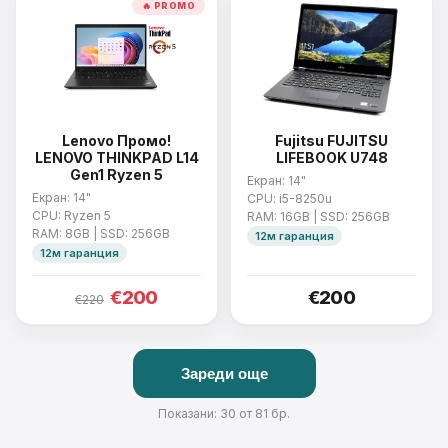
🔥 PROMO
Lenovo Промо!
Fujitsu FUJITSU
LENOVO THINKPAD L14
LIFEBOOK U748
Gen1 Ryzen 5
Екран: 14"
Екран: 14"
CPU: i5-8250u
CPU: Ryzen 5
RAM: 16GB | SSD: 256GB
RAM: 8GB | SSD: 256GB
12м гаранция
12м гаранция
€200
€200
€220
Зареди още
Показани: 30 от 81 бр.