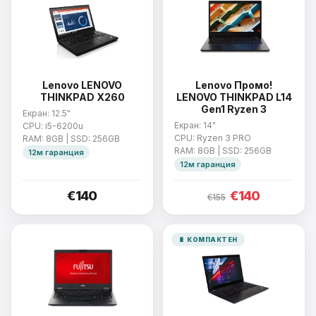
Lenovo LENOVO
Lenovo Промо!
THINKPAD X260
LENOVO THINKPAD L14
Gen1 Ryzen 3
Екран: 12.5"
Екран: 14"
CPU: i5-6200u
CPU: Ryzen 3 PRO
RAM: 8GB | SSD: 256GB
RAM: 8GB | SSD: 256GB
12м гаранция
12м гаранция
€140
€140
€155
🔋 КОМПАКТЕН