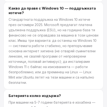
Какво да правя с Windows 10 — поддръжката
изтече?
Стандартната поддръжка на Windows 10 изтече
през октомври 2025. Microsoft предлагат платена
удължена поддръжка (ESU), но на годишна база тя
финансово не се оправдава за машина в този ценови
клас. Имаш три варианта: да останеш на Windows 10
— системата работи стабилно, но препоръчваме
основна интернет хигиена (не отваряй съмнителни
линкове, не сваляй програми от непроверени
източници, ползвай антивирус); да инсталираме
Windows 11 с байпас на изискванията — работи
безпроблемно; или да преминеш на Linux — Linux
Mint или Ubuntu летят на тези машини и са напълно
безплатни.
Батерията колко издържа?
При машини на 5-7 години батерията е изхабена —