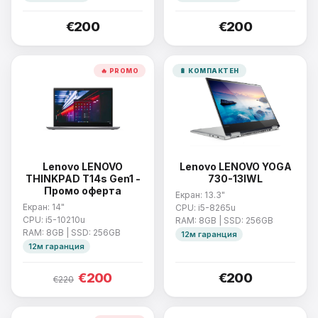
€200
€200
🔥 PROMO
🔋 КОМПАКТЕН
Lenovo LENOVO
Lenovo LENOVO YOGA
THINKPAD T14s Gen1 -
730-13IWL
Промо оферта
Екран: 13.3"
Екран: 14"
CPU: i5-8265u
CPU: i5-10210u
RAM: 8GB | SSD: 256GB
RAM: 8GB | SSD: 256GB
12м гаранция
12м гаранция
€200
€200
€220