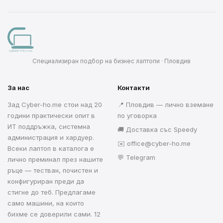
Специализиран подбор на бизнес лаптопи · Пловдив
За нас
Контакти
Зад Cyber-ho.me стои над 20
📍 Пловдив — лично вземане
години практически опит в
по уговорка
ИТ поддръжка, системна
🚚 Доставка със Speedy
администрация и хардуер.
✉️
office@cyber-ho.me
Всеки лаптоп в каталога е
💬 Telegram
лично преминал през нашите
ръце — тестван, почистен и
конфигуриран преди да
стигне до теб. Предлагаме
само машини, на които
бихме се доверили сами. 12