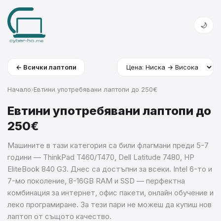
🌙
← Всички лаптопи
Начало
›
Евтини употребявани лаптопи до 250€
Евтини употребявани лаптопи до
250€
Машините в тази категория са били флагмани преди 5-7
години — ThinkPad T460/T470, Dell Latitude 7480, HP
EliteBook 840 G3. Днес са достъпни за всеки. Intel 6-то и
7-мо поколение, 8-16GB RAM и SSD — перфектна
комбинация за интернет, офис пакети, онлайн обучение и
леко програмиране. За тези пари не можеш да купиш нов
лаптоп от същото качество.