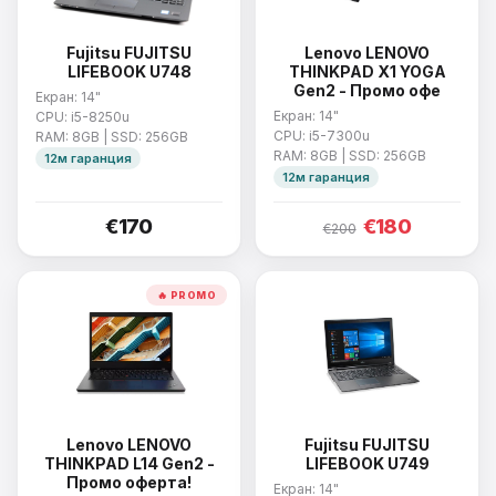
Fujitsu FUJITSU
Lenovo LENOVO
LIFEBOOK U748
THINKPAD X1 YOGA
Gen2 - Промо офе
Екран: 14"
Екран: 14"
CPU: i5-8250u
CPU: i5-7300u
RAM: 8GB | SSD: 256GB
RAM: 8GB | SSD: 256GB
12м гаранция
12м гаранция
€170
€180
€200
🔥 PROMO
Lenovo LENOVO
Fujitsu FUJITSU
THINKPAD L14 Gen2 -
LIFEBOOK U749
Промо оферта!
Екран: 14"