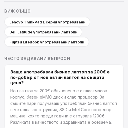
ВИЖ СЪЩО
Lenovo ThinkPad L серия употребявани
Dell Latitude употребявани лаптопи
Fujitsu LifeBook употребявани лаптопи
ЧЕСТО ЗАДАВАНИ ВЪПРОСИ
Защо употребяван бизнес лаптоп за 200€ е
по-добър от нов евтин лаптоп на същата
цена?
Нов лаптоп за 200€ обикновено е с пластмасов
корпус, бавен eMMC диск и слаб процесор. За
същите пари получаваш употребяван бизнес лаптоп
с метална конструкция, SSD и Intel Core процесор —
машина, която преди години е струвала 1200€.
Разликата в качеството и здравината е осезаема.