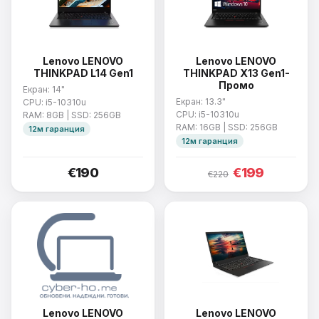
Lenovo LENOVO
Lenovo LENOVO
THINKPAD L14 Gen1
THINKPAD X13 Gen1-
Промо
Екран: 14"
Екран: 13.3"
CPU: i5-10310u
CPU: i5-10310u
RAM: 8GB | SSD: 256GB
RAM: 16GB | SSD: 256GB
12м гаранция
12м гаранция
€190
€199
€220
Lenovo LENOVO
Lenovo LENOVO