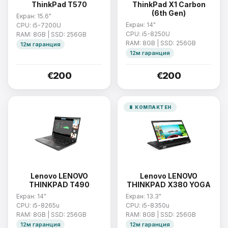
ThinkPad T570
ThinkPad X1 Carbon
(6th Gen)
Екран: 15.6"
Екран: 14"
CPU: i5-7200U
CPU: i5-8250U
RAM: 8GB | SSD: 256GB
RAM: 8GB | SSD: 256GB
12м гаранция
12м гаранция
€200
€200
🔋 КОМПАКТЕН
Lenovo LENOVO
Lenovo LENOVO
THINKPAD T490
THINKPAD X380 YOGA
Екран: 14"
Екран: 13.3"
CPU: i5-8265u
CPU: i5-8350u
RAM: 8GB | SSD: 256GB
RAM: 8GB | SSD: 256GB
12м гаранция
12м гаранция