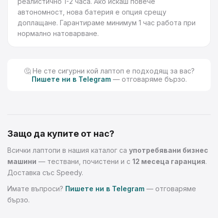
реалистично 1-2 часа. Ако искаш повече
автономност, нова батерия е опция срещу
доплащане. Гарантираме минимум 1 час работа при
нормално натоварване.
🤔 Не сте сигурни кой лаптоп е подходящ за вас?
Пишете ни в Telegram
— отговаряме бързо.
Защо да купите от нас?
Всички лаптопи в нашия каталог са
употребявани бизнес
машини
— тествани, почистени и с
12 месеца гаранция
.
Доставка със Speedy.
Имате въпроси?
Пишете ни в Telegram
— отговаряме
бързо.