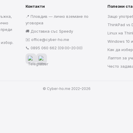
Контакти
Полезни ст
ръжка,
📍 Пловдив — лично вземане по
Защо употре
ично
уговорка
ThinkPad vs D
 преди
🚚 Доставка със Speedy
Linux на Thi
✉️
office@cyber-ho.me
Windows 10 
 избор.
📞
0895 060 662
(09:00–20:00)
Как да избе
Лаптоп за у
Често задав
© Cyber-ho.me 2022–2026