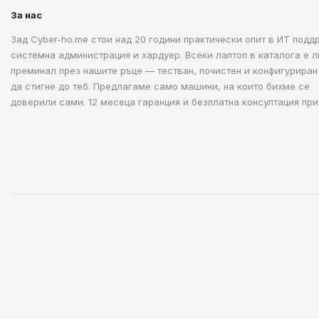
За нас
Зад Cyber-ho.me стои над 20 години практически опит в ИТ подд
системна администрация и хардуер. Всеки лаптоп в каталога е л
преминал през нашите ръце — тестван, почистен и конфигуриран
да стигне до теб. Предлагаме само машини, на които бихме се
доверили сами. 12 месеца гаранция и безплатна консултация при