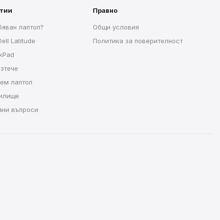
атии
Правно
бяван лаптоп?
Общи условия
ell Latitude
Политика за поверителност
nkPad
изтече
рем лаптоп
чилище
ани въпроси