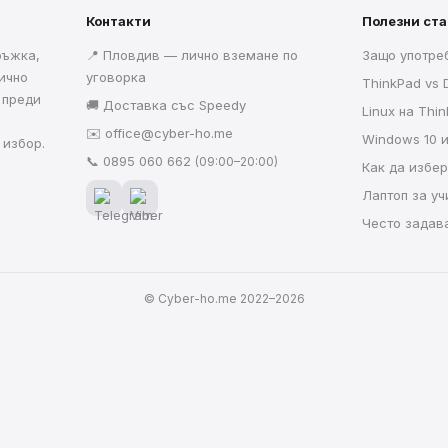
Контакти
Полезни ст
ръжка,
📍 Пловдив — лично вземане по
Защо употре
ично
уговорка
ThinkPad vs D
 преди
🚚 Доставка със Speedy
Linux на Thi
✉️
office@cyber-ho.me
Windows 10 
 избор.
📞
0895 060 662
(09:00–20:00)
Как да избе
Лаптоп за у
Често задав
© Cyber-ho.me 2022–2026