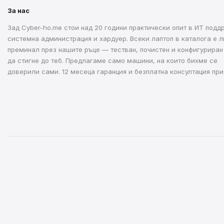
За нас
Зад Cyber-ho.me стои над 20 години практически опит в ИТ подд
системна администрация и хардуер. Всеки лаптоп в каталога е л
преминал през нашите ръце — тестван, почистен и конфигуриран
да стигне до теб. Предлагаме само машини, на които бихме се
доверили сами. 12 месеца гаранция и безплатна консултация при