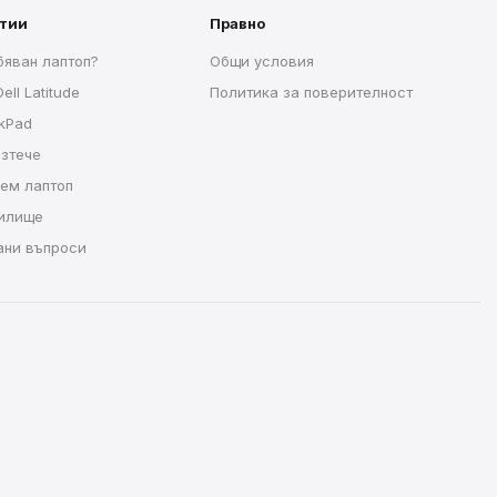
атии
Правно
бяван лаптоп?
Общи условия
ell Latitude
Политика за поверителност
nkPad
изтече
рем лаптоп
чилище
ани въпроси