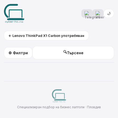
🌙
← Lenovo ThinkPad X1 Carbon употребяван
🔍
⚙️ Филтри
Специализиран подбор на бизнес лаптопи · Пловдив