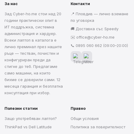
За нас
Контакти
Зад Cyber-ho.me стои над 20
📍 Пловдив — лично вземане
години практически опит в
по уговорка
ИТ поддръжка, системна
🚚 Доставка със Speedy
администрация и хардуер.
✉️
office@cyber-ho.me
Всеки лаптоп в каталога е
📞
0895 060 662
(09:00–20:00)
лично преминал през нашите
ръце — тестван, почистен и
конфигуриран преди да
стигне до теб. Предлагаме
само машини, на които
бихме се доверили сами. 12
месеца гаранция и безплатна
консултация при избор.
Полезни статии
Правно
Защо употребяван лаптоп?
Общи условия
ThinkPad vs Dell Latitude
Политика за поверителност