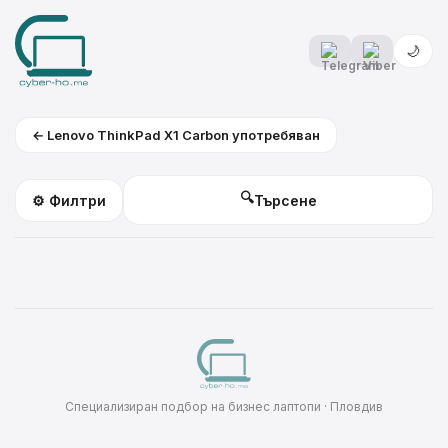
🌙
← Lenovo ThinkPad X1 Carbon употребяван
🔍
⚙️ Филтри
Специализиран подбор на бизнес лаптопи · Пловдив