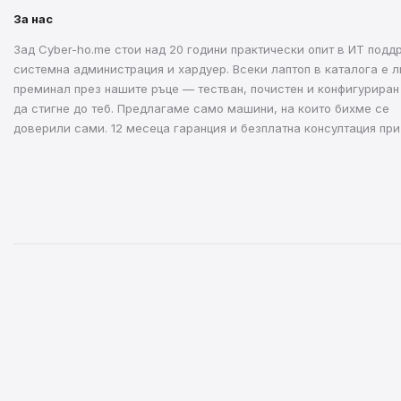
За нас
Зад Cyber-ho.me стои над 20 години практически опит в ИТ подд
системна администрация и хардуер. Всеки лаптоп в каталога е л
преминал през нашите ръце — тестван, почистен и конфигуриран
да стигне до теб. Предлагаме само машини, на които бихме се
доверили сами. 12 месеца гаранция и безплатна консултация при