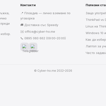
Контакти
Полезни ст
ръжка,
📍 Пловдив — лично вземане по
Защо употре
ично
уговорка
ThinkPad vs D
 преди
🚚 Доставка със Speedy
Linux на Thi
✉️
office@cyber-ho.me
Windows 10 
 избор.
📞
0895 060 662
(09:00–20:00)
Как да избе
Лаптоп за у
Често задав
© Cyber-ho.me 2022–2026