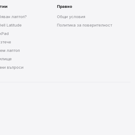
атии
Правно
бяван лаптоп?
Общи условия
ell Latitude
Политика за поверителност
nkPad
изтече
рем лаптоп
чилище
ани въпроси