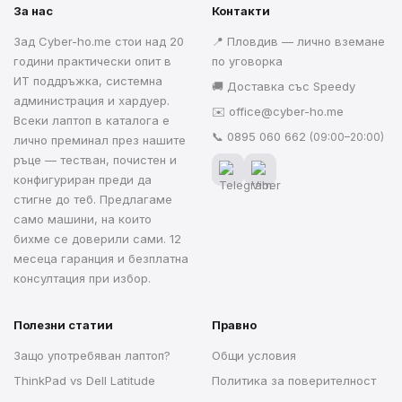
За нас
Контакти
Зад Cyber-ho.me стои над 20
📍 Пловдив — лично вземане
години практически опит в
по уговорка
ИТ поддръжка, системна
🚚 Доставка със Speedy
администрация и хардуер.
✉️
office@cyber-ho.me
Всеки лаптоп в каталога е
📞
0895 060 662
(09:00–20:00)
лично преминал през нашите
ръце — тестван, почистен и
конфигуриран преди да
стигне до теб. Предлагаме
само машини, на които
бихме се доверили сами. 12
месеца гаранция и безплатна
консултация при избор.
Полезни статии
Правно
Защо употребяван лаптоп?
Общи условия
ThinkPad vs Dell Latitude
Политика за поверителност