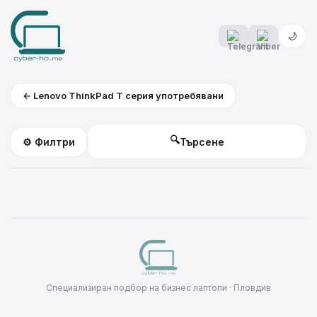
🌙
← Lenovo ThinkPad T серия употребявани
🔍
⚙️ Филтри
Специализиран подбор на бизнес лаптопи · Пловдив