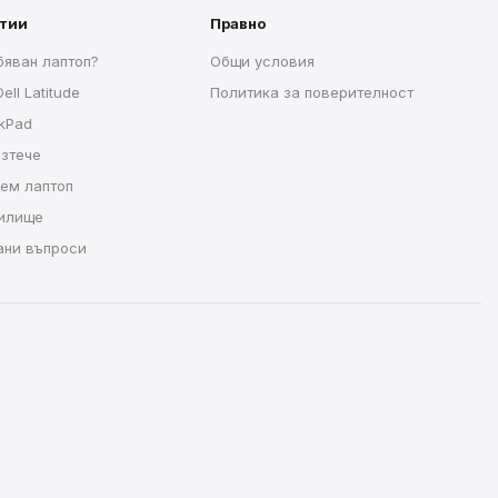
атии
Правно
бяван лаптоп?
Общи условия
ell Latitude
Политика за поверителност
nkPad
изтече
рем лаптоп
чилище
ани въпроси