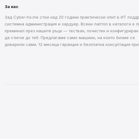
За нас
Зад Cyber-ho.me стои над 20 години практически опит в ИТ подд
системна администрация и хардуер. Всеки лаптоп в каталога е л
преминал през нашите ръце — тестван, почистен и конфигуриран
да стигне до теб. Предлагаме само машини, на които бихме се
доверили сами. 12 месеца гаранция и безплатна консултация при