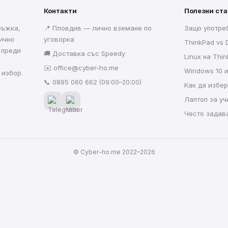
Контакти
Полезни ст
ръжка,
📍 Пловдив — лично вземане по
Защо употре
ично
уговорка
ThinkPad vs D
 преди
🚚 Доставка със Speedy
Linux на Thi
✉️
office@cyber-ho.me
Windows 10 
 избор.
📞
0895 060 662
(09:00–20:00)
Как да избе
Лаптоп за у
Често задав
© Cyber-ho.me 2022–2026