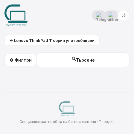
🌙
← Lenovo ThinkPad T серия употребявани
🔍
⚙️ Филтри
Специализиран подбор на бизнес лаптопи · Пловдив