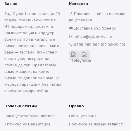
За нас
Контакти
Зад Cyber-ho.me стои над 20
📍 Пловдив — лично вземане
години практически опит в
по уговорка
ИТ поддръжка, системна
🚚 Доставка със Speedy
администрация и хардуер.
✉️
office@cyber-ho.me
Всеки лаптоп в каталога е
📞
0895 060 662
(09:00–20:00)
лично преминал през нашите
ръце — тестван, почистен и
конфигуриран преди да
стигне до теб. Предлагаме
само машини, на които
бихме се доверили сами. 12
месеца гаранция и безплатна
консултация при избор.
Полезни статии
Правно
Защо употребяван лаптоп?
Общи условия
ThinkPad vs Dell Latitude
Политика за поверителност