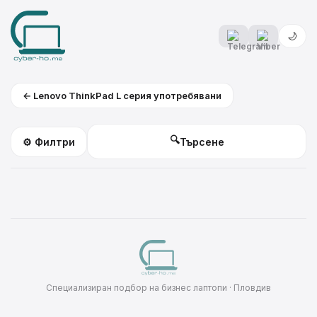
🌙
← Lenovo ThinkPad L серия употребявани
🔍
⚙️ Филтри
Специализиран подбор на бизнес лаптопи · Пловдив