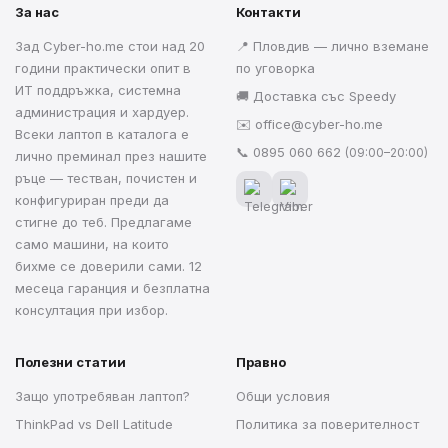
За нас
Контакти
Зад Cyber-ho.me стои над 20
📍 Пловдив — лично вземане
години практически опит в
по уговорка
ИТ поддръжка, системна
🚚 Доставка със Speedy
администрация и хардуер.
✉️
office@cyber-ho.me
Всеки лаптоп в каталога е
📞
0895 060 662
(09:00–20:00)
лично преминал през нашите
ръце — тестван, почистен и
конфигуриран преди да
стигне до теб. Предлагаме
само машини, на които
бихме се доверили сами. 12
месеца гаранция и безплатна
консултация при избор.
Полезни статии
Правно
Защо употребяван лаптоп?
Общи условия
ThinkPad vs Dell Latitude
Политика за поверителност