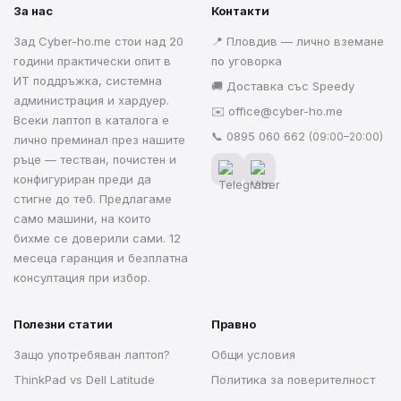
За нас
Контакти
Зад Cyber-ho.me стои над 20
📍 Пловдив — лично вземане
години практически опит в
по уговорка
ИТ поддръжка, системна
🚚 Доставка със Speedy
администрация и хардуер.
✉️
office@cyber-ho.me
Всеки лаптоп в каталога е
📞
0895 060 662
(09:00–20:00)
лично преминал през нашите
ръце — тестван, почистен и
конфигуриран преди да
стигне до теб. Предлагаме
само машини, на които
бихме се доверили сами. 12
месеца гаранция и безплатна
консултация при избор.
Полезни статии
Правно
Защо употребяван лаптоп?
Общи условия
ThinkPad vs Dell Latitude
Политика за поверителност