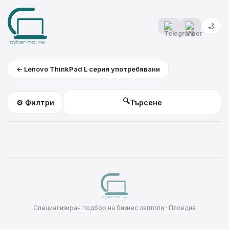
🌙
← Lenovo ThinkPad L серия употребявани
🔍
⚙️ Филтри
Специализиран подбор на бизнес лаптопи · Пловдив