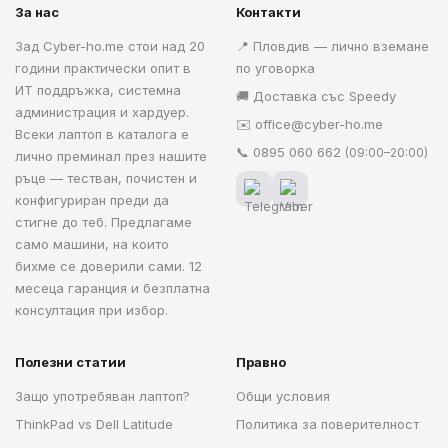
За нас
Контакти
Зад Cyber-ho.me стои над 20
📍 Пловдив — лично вземане
години практически опит в
по уговорка
ИТ поддръжка, системна
🚚 Доставка със Speedy
администрация и хардуер.
✉️
office@cyber-ho.me
Всеки лаптоп в каталога е
📞
0895 060 662
(09:00–20:00)
лично преминал през нашите
ръце — тестван, почистен и
конфигуриран преди да
стигне до теб. Предлагаме
само машини, на които
бихме се доверили сами. 12
месеца гаранция и безплатна
консултация при избор.
Полезни статии
Правно
Защо употребяван лаптоп?
Общи условия
ThinkPad vs Dell Latitude
Политика за поверителност