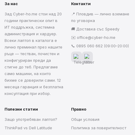
За нас
Контакти
Зад Cyber-ho.me стои над 20
📍 Пловдив — лично вземане
години практически опит в
по уговорка
ИТ поддръжка, системна
🚚 Доставка със Speedy
администрация и хардуер.
✉️
office@cyber-ho.me
Всеки лаптоп в каталога е
📞
0895 060 662
(09:00–20:00)
лично преминал през нашите
ръце — тестван, почистен и
конфигуриран преди да
стигне до теб. Предлагаме
само машини, на които
бихме се доверили сами. 12
месеца гаранция и безплатна
консултация при избор.
Полезни статии
Правно
Защо употребяван лаптоп?
Общи условия
ThinkPad vs Dell Latitude
Политика за поверителност