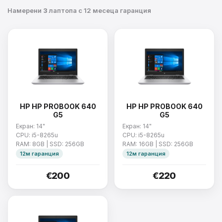
Намерени
3
лаптопа с 12 месеца гаранция
HP HP PROBOOK 640
HP HP PROBOOK 640
G5
G5
Екран: 14"
Екран: 14"
CPU: i5-8265u
CPU: i5-8265u
RAM: 8GB | SSD: 256GB
RAM: 16GB | SSD: 256GB
12м гаранция
12м гаранция
€200
€220