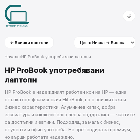
🌙
← Всички лаптопи
Начало
›
HP ProBook употребявани лаптопи
HP ProBook употребявани
лаптопи
HP ProBook е надеждният работен кон на HP — една
стъпка под флагманския EliteBook, но с всички важни
бизнес характеристики. Алуминиев капак, добра
клавиатура и изключително лесна поддръжка — частите
са достъпни и евтини. Подходящ за малък бизнес,
студенти и офис употреба. Не претендира за премиум,
но върши работата надеждно.