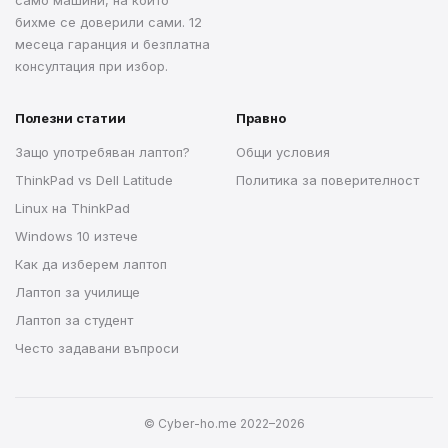
само машини, на които
бихме се доверили сами. 12
месеца гаранция и безплатна
консултация при избор.
Полезни статии
Правно
Защо употребяван лаптоп?
Общи условия
ThinkPad vs Dell Latitude
Политика за поверителност
Linux на ThinkPad
Windows 10 изтече
Как да изберем лаптоп
Лаптоп за училище
Лаптоп за студент
Често задавани въпроси
© Cyber-ho.me 2022–2026