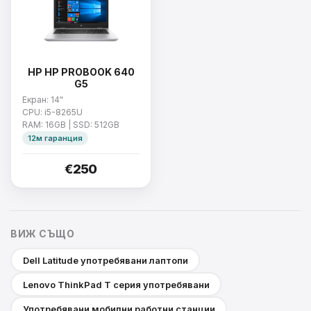
HP HP PROBOOK 640
G5
Екран: 14"
CPU: i5-8265U
RAM: 16GB | SSD: 512GB
12м гаранция
€250
ВИЖ СЪЩО
Dell Latitude употребявани лаптопи
Lenovo ThinkPad T серия употребявани
Употребявани мобилни работни станции