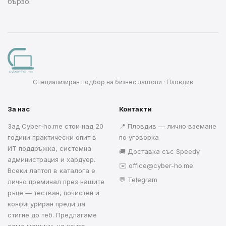
бързо.
Специализиран подбор на бизнес лаптопи · Пловдив
За нас
Контакти
Зад Cyber-ho.me стои над 20
📍 Пловдив — лично вземане
години практически опит в
по уговорка
ИТ поддръжка, системна
🚚 Доставка със Speedy
администрация и хардуер.
✉️
office@cyber-ho.me
Всеки лаптоп в каталога е
💬 Telegram
лично преминал през нашите
ръце — тестван, почистен и
конфигуриран преди да
стигне до теб. Предлагаме